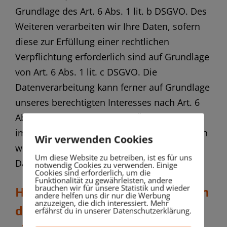
Grundlage des Art. 6 Abs. 1 lit. b DSGVO. Des
Weiteren verarbeiten wir Ihre Daten, sofern
diese zur Erfüllung einer rechtlichen
Verpflichtung erforderlich sind auf Grundlage
von Art. 6 Abs. 1 lit. c DSGVO. Die
Datenverarbeitung kann ferner auf Grundlage
unseres berechtigten Interesses nach Art. 6
Abs. 1 lit. f DSGVO erfolgen. Über die jeweils
im Einzelfall einschlägigen Rechtsgrundlagen
Wir verwenden Cookies
wird in den folgenden Absätzen dieser
Um diese Website zu betreiben, ist es für uns
Datenschutzerklärung informiert.
notwendig Cookies zu verwenden. Einige
Cookies sind erforderlich, um die
Funktionalität zu gewährleisten, andere
brauchen wir für unsere Statistik und wieder
Hinweis zur Datenweitergabe in
andere helfen uns dir nur die Werbung
anzuzeigen, die dich interessiert. Mehr
datenschutzrechtlich nicht
erfährst du in unserer Datenschutzerklärung.