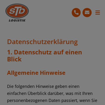
Skip
to
Tog
content
Nav
Start
Leistungen
Datenschutz­erklärung
Ihre Vorteile
1. Datenschutz auf einen
Blick
Bewertungen
Allgemeine Hinweise
07251 3679-454
Kostenlose Beratung
Die folgenden Hinweise geben einen
einfachen Überblick darüber, was mit Ihren
personenbezogenen Daten passiert, wenn Sie