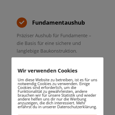
Fundamentaushub
Präziser Aushub für Fundamente –
die Basis für eine sichere und
langlebige Baukonstruktion.
Wir verwenden Cookies
Um diese Website zu betreiben, ist es für uns
notwendig Cookies zu verwenden. Einige
Cookies sind erforderlich, um die
Erdbewegungen
Funktionalität zu gewährleisten, andere
brauchen wir für unsere Statistik und wieder
andere helfen uns dir nur die Werbung
anzuzeigen, die dich interessiert. Mehr
Von der kleinen Erdbewegung bis hin
erfährst du in unserer Datenschutzerklärung.
zur großflächigen Umgestaltung – wir