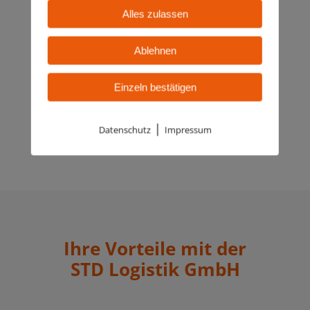
erledigen alles professionell und
Alles zulassen
termingerecht.
Ablehnen
Einzeln bestätigen
|
Datenschutz
Impressum
Ihre Vorteile mit der
STD Logistik GmbH