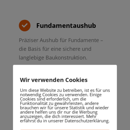
Fundamentaushub
Präziser Aushub für Fundamente –
die Basis für eine sichere und
langlebige Baukonstruktion.
Wir verwenden Cookies
Um diese Website zu betreiben, ist es für uns
notwendig Cookies zu verwenden. Einige
Cookies sind erforderlich, um die
Erdbewegungen
Funktionalität zu gewährleisten, andere
brauchen wir für unsere Statistik und wieder
andere helfen uns dir nur die Werbung
anzuzeigen, die dich interessiert. Mehr
Von der kleinen Erdbewegung bis hin
erfährst du in unserer Datenschutzerklärung.
zur großflächigen Umgestaltung – wir