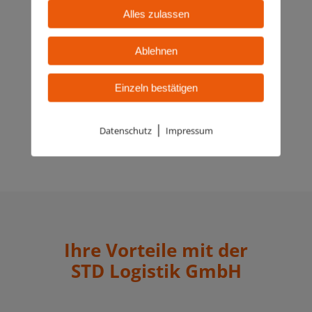
erledigen alles professionell und
Alles zulassen
termingerecht.
Ablehnen
Einzeln bestätigen
|
Datenschutz
Impressum
Ihre Vorteile mit der
STD Logistik GmbH