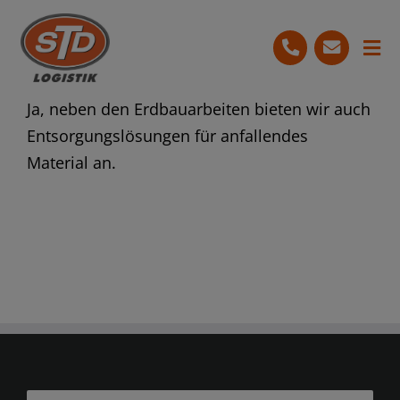
Skip
to
Tog
content
Nav
Start
Ja, neben den Erdbauarbeiten bieten wir auch
Entsorgungslösungen für anfallendes
Leistungen
Material an.
Ihre Vorteile
Bewertungen
07251 3679-454
Kostenlose Beratung