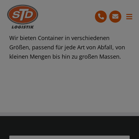
Skip
to
Tog
content
Nav
Start
Wir bieten Container in verschiedenen
Größen, passend für jede Art von Abfall, von
Leistungen
kleinen Mengen bis hin zu großen Massen.
Ihre Vorteile
Bewertungen
07251 3679-454
Kostenlose Beratung